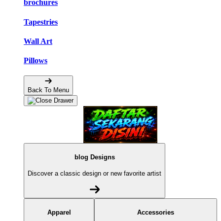
brochures
Tapestries
Wall Art
Pillows
Back To Menu
blog Designs
Discover a classic design or new favorite artist
Apparel
Accessories