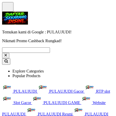
Temukan kami di Google : PULAUJUDI!
Nikmati Promo Cashback Rungkad!
Explore Categories
Popular Products
PULAUJUDI
PULAUJUDI Gacor
RTP slot
Slot Gacor
PULAUJUDI GAME
Website
PULAUJUDI
PULAUJUDI Resmi
PULAUJUDI