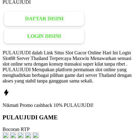
PULAUJUDI
DAFTAR DISINI
LOGIN DISINI
PULAUJUDI dalah Link Situs Slot Gacor Online Hari Ini Login
Slot88 Server Thailand Terpercaya Maxwin Menawarkan sensasi
slot online seru dengan konsep transaksi super kilat tanpa ribet .
PULAUJUDI Merupakan platform permainan slot online yang
menghadirkan berbagai pilihan game dari server Thailand dengan
akses yang stabil tanpa gangguan sama sekali.
Nikmati
Promo
cashback 10%
PULAUJUDI!
PULAUJUDI GAME
Bocoran RTP