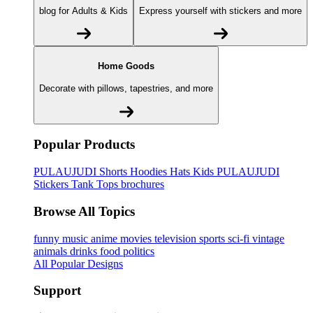
blog for Adults & Kids
Express yourself with stickers and more
Home Goods
Decorate with pillows, tapestries, and more
Popular Products
PULAUJUDI
Shorts
Hoodies
Hats
Kids PULAUJUDI
Stickers
Tank Tops
brochures
Browse All Topics
funny
music
anime
movies
television
sports
sci-fi
vintage
animals
drinks
food
politics
All Popular Designs
Support